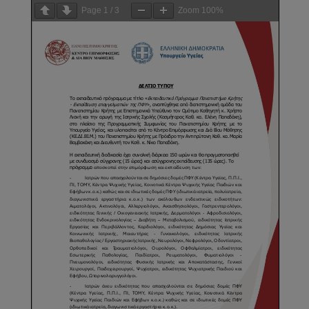
Page
1
/
3
Zoom
100%