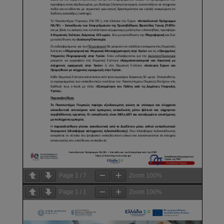
Page
1
/
7
Zoom
100%
Page
1
/
1
Zoom
100%