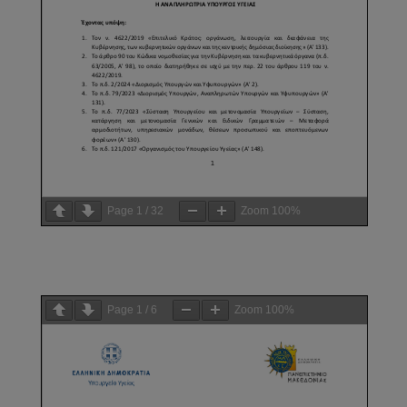
Page
1
/
32
Zoom
100%
Page
1
/
6
Zoom
100%