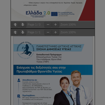
Page
1
/
3
Zoom
100%
Page
1
/
1
Zoom
100%