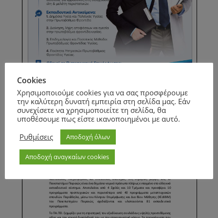
Cookies
Χρησιμοποιούμε cookies για να σας προσφέρουμε
την καλύτερη δυνατή εμπειρία στη σελίδα μας. Εάν
συνεχίσετε να χρησιμοποιείτε τη σελίδα, θα
Page
1
/
1
Zoom
100%
υποθέσουμε πως είστε ικανοποιημένοι με αυτό.
Page
1
/
7
Zoom
100%
Ρυθμίσεις
Αποδοχή όλων
Αποδοχή αναγκαίων cookies