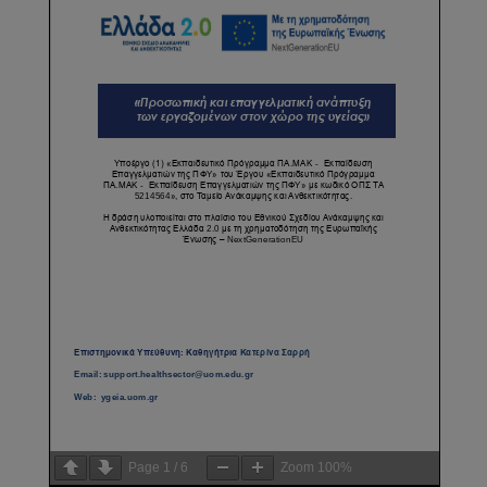
Page
1
/
6
Zoom
100%