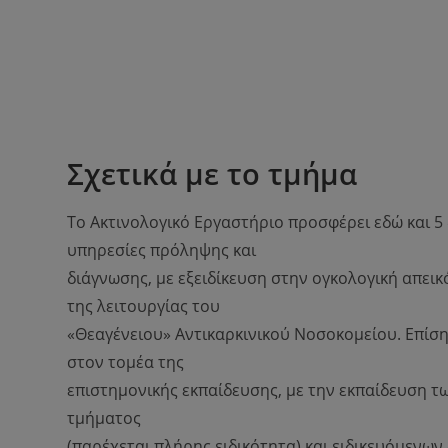
Σχετικά με το τμήμα
Το Ακτινολογικό Εργαστήριο προσφέρει εδώ και 5 δ
υπηρεσίες πρόληψης και
διάγνωσης, με εξειδίκευση στην ογκολογική απεικ
της λειτουργίας του
«Θεαγένειου» Αντικαρκινικού Νοσοκομείου. Επίση
στον τομέα της
επιστημονικής εκπαίδευσης, με την εκπαίδευση τ
τμήματος
(παρέχεται πλήρης ειδικότητα) και ειδικευόμενω