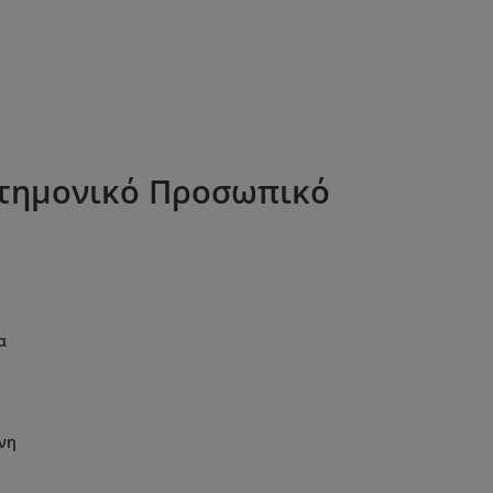
στημονικό Προσωπικό
α
νη