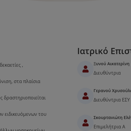
Ιατρικό Επι
Ξυνού Αικατερίνη
εκαετίες ,
Διευθύντρια
όνιση, στα πλαίσια
Γερανού Χρυσούλ
ς δραστηριοποιείται
Διευθύντρια ΕΣΥ
ων ειδικευόμενων του
Σκουρτανιώτη Ελέ
Επιμελήτρια Α
ν άλλων νοσοκομείων