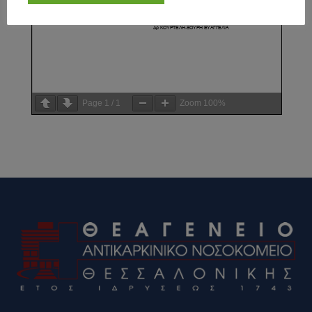
Page
1
/
1
Zoom
100%