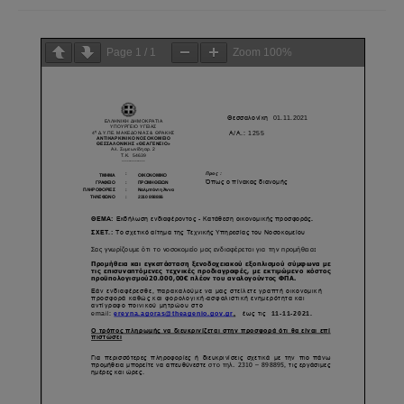
Page
1
/
1
Zoom
100%