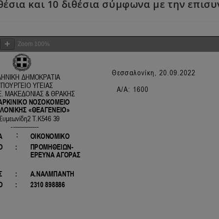
σια και 10 διθέσια σύμφωνα με την επισυ
Zoom
100%