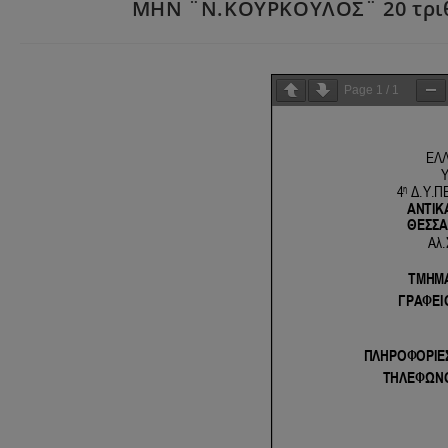
ΜΗΝ ¨Ν.ΚΟΥΡΚΟΥΛΟΣ¨ 20 τριθέ
Page
1
/
1