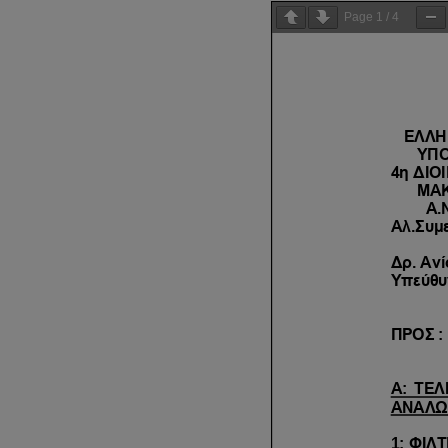
Page
1
/
4