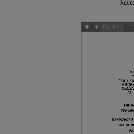
λειτ
Page
1
/
2