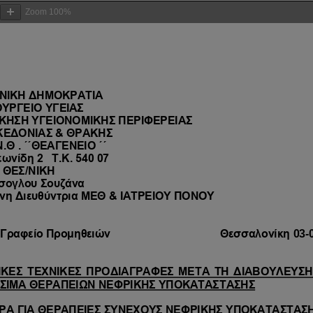
Zoom
100%