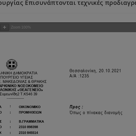
ουργίας Επισυνάπτονται τεχνικές προδιαγ
Zoom
100%