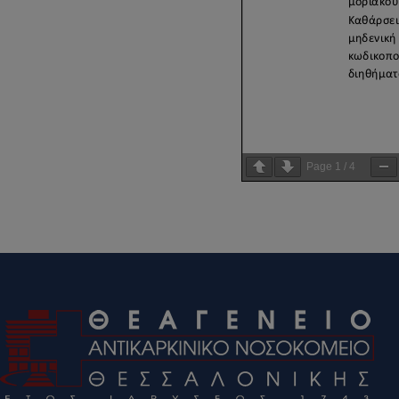
Page
1
/
4