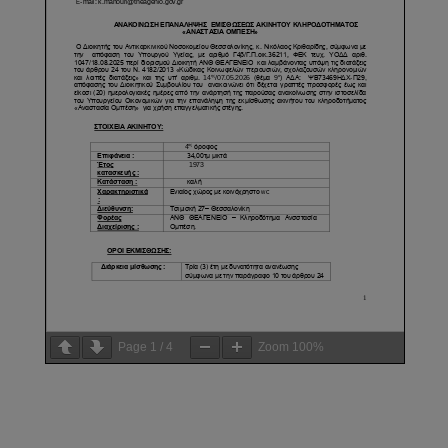
Page
1
/
4
Zoom
100%