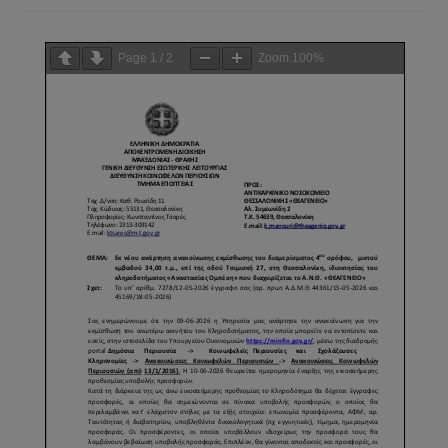
Page
1
/
2
Zoom
100%