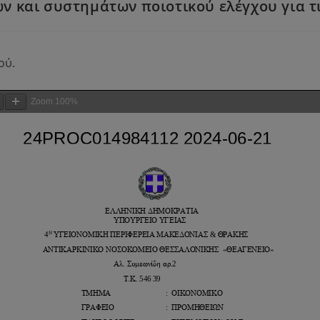
ών και συστηµάτων ποιοτικού ελέγχου για τ
ού.
Zoom
100%