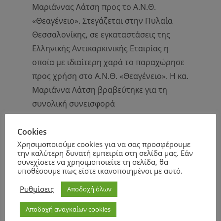
Μαριάννας Λάτση προς το Α.Ν.Θ.
«Θεαγένειο». Στεγάζεται στην Πυλαία
Θεσσαλονίκης, σε εγκαταστάσεις της
Ελληνικής Αντικαρκινικής Εταιρίας η
οποία με ιδιαίτερη χαρά το παραχώρησε
προς χρήση στο Α.Ν.Θ. «Θεαγένειο». Η κα.
Μαριάννα Λάτση βραβεύτηκε για τη
συνολική συνεισφορά
της, αποδεικνύοντας περίτρανα πως όταν
υπάρχει μεγάλη επιθυμία, υπάρχει και ο
Cookies
Χρησιμοποιούμε cookies για να σας προσφέρουμε
δρόμος να γίνει αυτή η επιθυμία
την καλύτερη δυνατή εμπειρία στη σελίδα μας. Εάν
πραγματικότητα!
συνεχίσετε να χρησιμοποιείτε τη σελίδα, θα
υποθέσουμε πως είστε ικανοποιημένοι με αυτό.
Ρυθμίσεις
Αποδοχή όλων
Αποδοχή αναγκαίων cookies