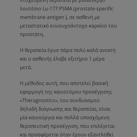
στοχευμένη θεραπεία με ραδιενεργό
λουτέσιο Lu-177 PSMA (prostate-specific
membrane antigen ), σε ασθενή με
μεταστατικό ευνουχοάντοχο καρκίνο του
προστάτη.
Η θεραπεία έγινε πάρα πολύ καλά ανεκτή
και ο ασθενής έλαβε εξιτήριο 1 μέρα
μετά.
Η μέθοδος αυτή, που αποτελεί βασική
εφαρμογή της καινοτόμου προσέγγισης
«Theragnostics», του συνδυασμού
δηλαδή διάγνωσης και θεραπείας, είναι
μία καινούργια και πολλά υποσχόμενη
θεραπευτική προσέγγιση, που επιλέγεται
και προσφέρεται όταν έχουν εξαντληθεί