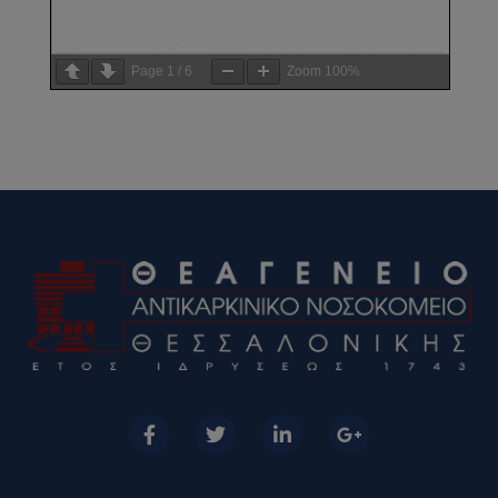
Page
1
/
6
Zoom
100%