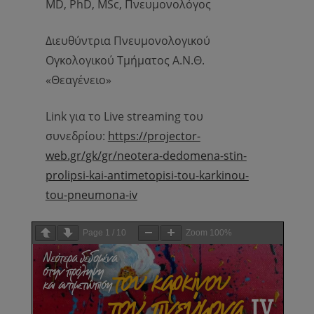
MD
,
PhD
,
MSc
, Πνευμονολόγος
Διευθύντρια Πνευμονολογικού
Ογκολογικού Τμήματος Α.Ν.Θ.
«Θεαγένειο»
Link για το Live streaming του
συνεδρίου:
https://projector-
web.gr/gk/gr/neotera-dedomena-stin-
prolipsi-kai-antimetopisi-tou-karkinou-
tou-pneumona-iv
Page
1
/
10
Zoom
100%