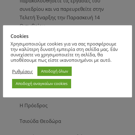
παρακολουθήσετε τις εργασίες του
συνεδρίου και να παρευρεθείτε στην
Τελετή Έναρξης την Παρασκευή 14
Οκτωβρίου.
Cookies
Θα είναι χαρά και τιμή για εμάς να
Χρησιμοποιούμε cookies για να σας προσφέρουμε
την καλύτερη δυνατή εμπειρία στη σελίδα μας. Εάν
αποδεχθείτε την πρόσκλησή μας και να
συνεχίσετε να χρησιμοποιείτε τη σελίδα, θα
σας έχουμε κοντά μας.
υποθέσουμε πως είστε ικανοποιημένοι με αυτό.
Ρυθμίσεις
Αποδοχή όλων
Αποδοχή αναγκαίων cookies
Με εκτίμηση,
Η Πρόεδρος
Τσιούδα Θεοδώρα