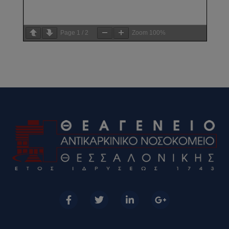
Page
1
/
2
Zoom
100%