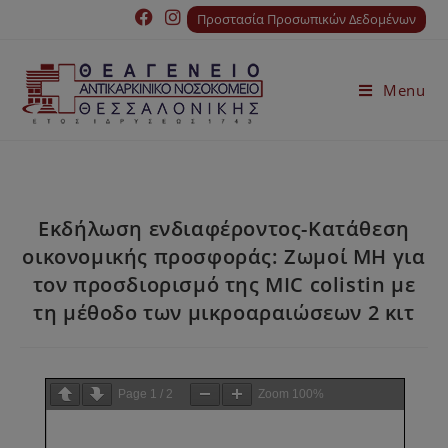
Προστασία Προσωπικών Δεδομένων
Menu
Εκδήλωση ενδιαφέροντος-Κατάθεση
οικονομικής προσφοράς: Ζωμοί MH για
τον προσδιορισμό της MIC colistin με
τη μέθοδο των μικροαραιώσεων 2 κιτ
Page
1
/
2
Zoom
100%