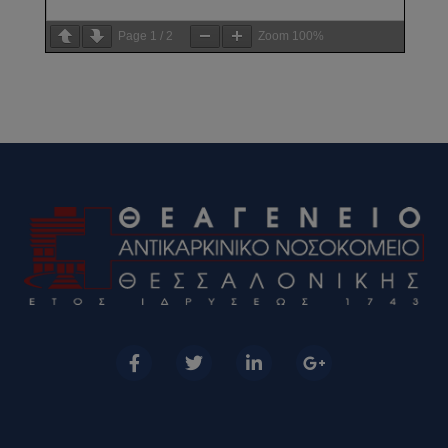
Page
1
/
2
Zoom
100%