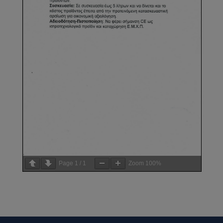
Page
1
/
1
Zoom
100%