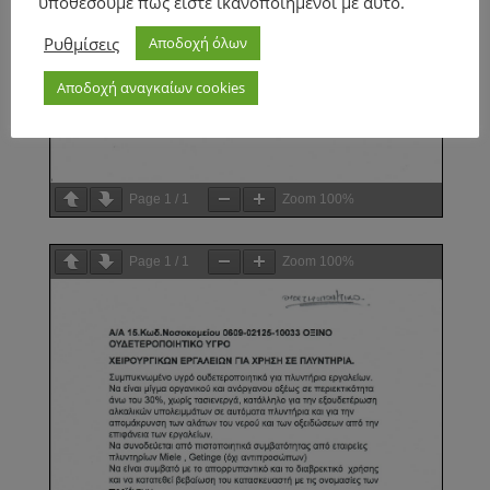
υποθέσουμε πως είστε ικανοποιημένοι με αυτό.
Ρυθμίσεις
Αποδοχή όλων
Αποδοχή αναγκαίων cookies
Page
1
/
1
Zoom
100%
Page
1
/
1
Zoom
100%