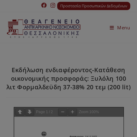
Προστασία Προσωπικών Δεδομένων
Menu
Εκδήλωση ενδιαφέροντος-Κατάθεση
οικονομικής προσφοράς: Ξυλόλη 100
λιτ Φορμαλδεϋδη 37-38% 20 τεμ (200 lit)
Page
1
/
2
Zoom
100%