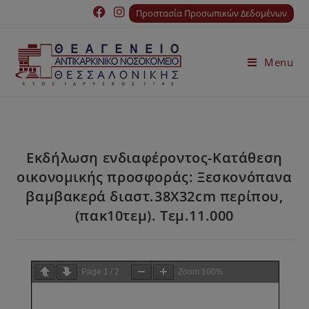
Προστασία Προσωπικών Δεδομένων
Menu
Εκδήλωση ενδιαφέροντος-Κατάθεση
οικονομικής προσφοράς: Ξεσκονόπανα
βαμβακερά διαστ.38Χ32cm περίπου,
(πακ10τεμ). Τεμ.11.000
Page
1
/
2
Zoom
100%