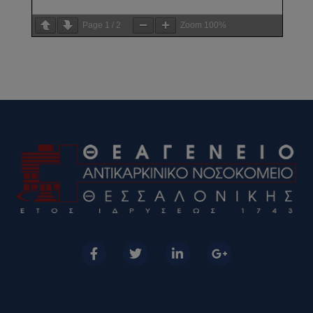
Page
1
/
2
Zoom
100%