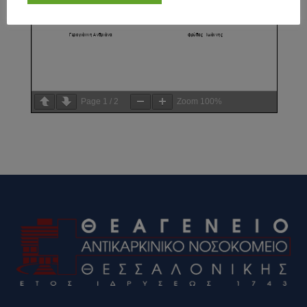
Page
1
/
2
Zoom
100%