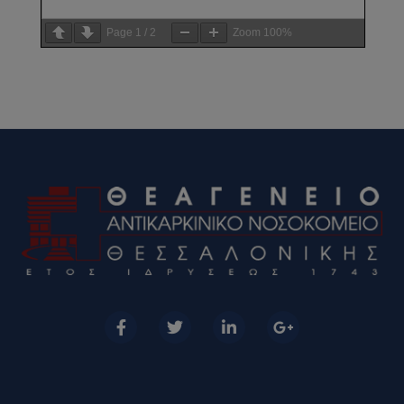
Page
1
/
2
Zoom
100%