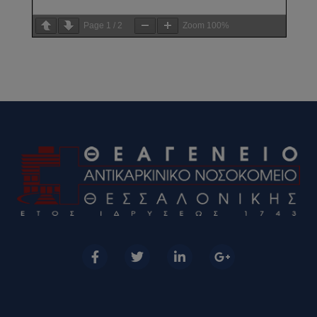
Page
1
/
2
Zoom
100%