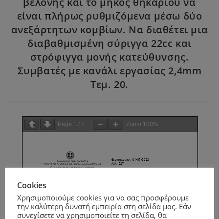
βελόνης και το μήκος θηκαριού να
είναι πλήρως ρυθμιζόμενα μέσω δύο
ανεξάρτητων κομβίων. Να διαθέτει μια
διαβαθμισμένη σύριγγα 22cc και
στρόφιγγα μονής κατεύθυνσης.
Συμβατές με κανάλι εργασίας 2,4mm
Τεμ. 20.
Page
1
/
2
Zoom
100%
Cookies
Χρησιμοποιούμε cookies για να σας προσφέρουμε
την καλύτερη δυνατή εμπειρία στη σελίδα μας. Εάν
συνεχίσετε να χρησιμοποιείτε τη σελίδα, θα