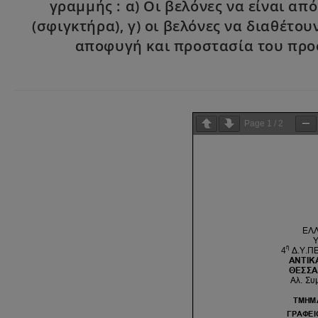
γραμμής : α) Oι βελόνες να είναι α
(σφιγκτήρα), γ) οι βελόνες να διαθέτο
αποφυγή και προστασία του προσω
Page
1
/
2