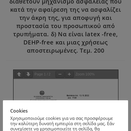
διαθέτουν μηχανισμό ασφαλείας που
κατά την αφαίρεση της να ασφαλίζει
την άκρη της, για αποφυγή και
προστασία του προσωπικού από
τρυπήματα. δ) Να είναι latex -free,
DEHP-free και μιας χρήσεως
αποστειρωμένες. Τεμ. 200
Page
1
/
2
Zoom
100%
Cookies
Χρησιμοποιούμε cookies για να σας προσφέρουμε
την καλύτερη δυνατή εμπειρία στη σελίδα μας. Εάν
συνεχίσετε να χρησιμοποιείτε τη σελίδα, θα