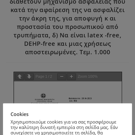
διαθέτουν μηχανισμό ασφαλείας που
κατά την αφαίρεση της να ασφαλίζει
την άκρη της, για αποφυγή κ αι
προστασία του προσωπικού από
τρυπήματα, δ) Να είναι latex -free,
DEHP-free και μιας χρήσεως
αποστειρωμένες. Τεμ. 1.000
Page
1
/
2
Zoom
100%
Cookies
Χρησιμοποιούμε cookies για να σας προσφέρουμε
την καλύτερη δυνατή εμπειρία στη σελίδα μας. Εάν
συνεχίσετε να χρησιμοποιείτε τη σελίδα, θα