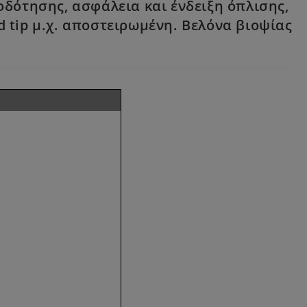
δότησης, ασφάλεια και ένδειξη όπλισης,
 tip μ.χ. αποστειρωμένη. Βελόνα βιοψίας