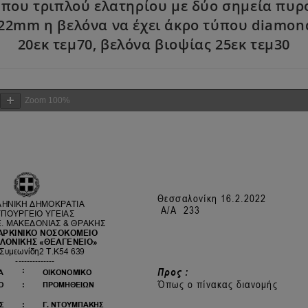
ου τριπλού ελατηρίου με δύο σημεία πυρο
22mm η βελόνα να έχει άκρο τύπου diamond
20εκ τεμ70, βελόνα βιοψίας 25εκ τεμ30
Zoom
100%