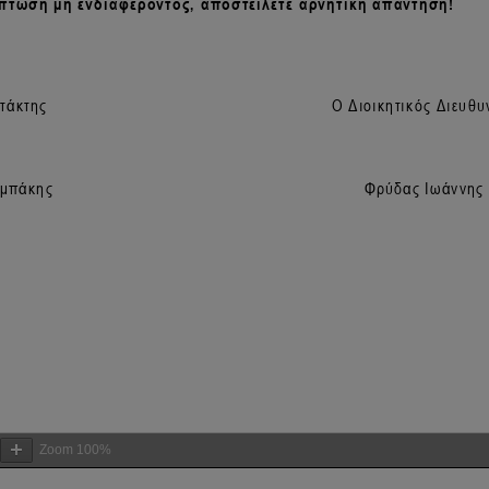
Zoom
100%