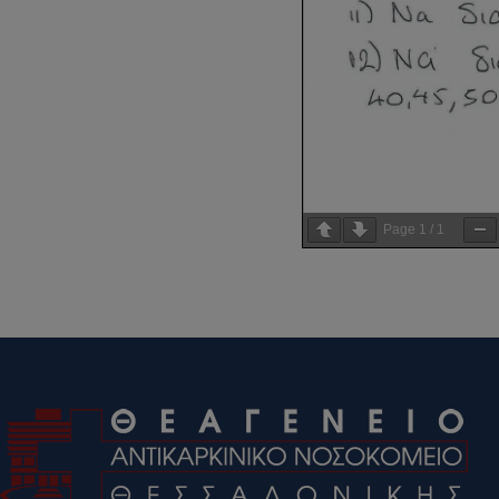
Page
1
/
1