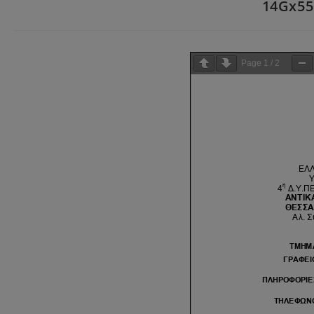
14Gx55
Page
1
/
2