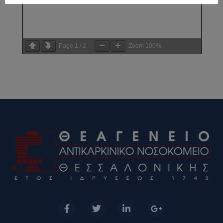
Page
1
/
2
Zoom
100%