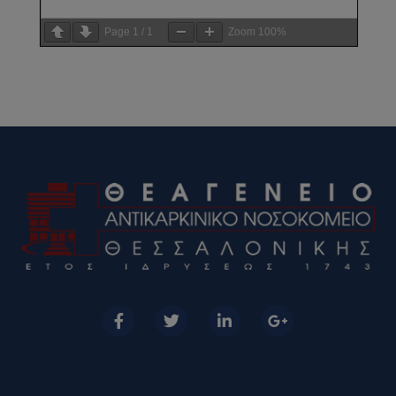
Page
1
/
1
Zoom
100%