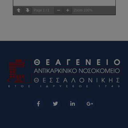
Page
1
/
1
Zoom
100%