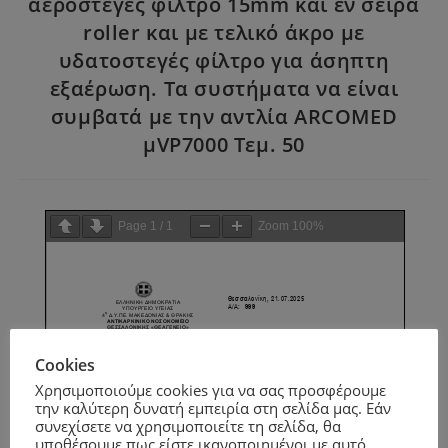
αεροστεγές φίλτρο 15mm και εν σειρά
roller και με τελικό άκρο με
υδατοστεγές φίλτρο για άσηπτη
εξαέρωση. Τα συστήματα να είναι
συμβατά με την αντλία ARCOMED
μVP7000 Τεμ. 50
Page
1
/
1
Zoom
100%
Cookies
Χρησιμοποιούμε cookies για να σας προσφέρουμε
την καλύτερη δυνατή εμπειρία στη σελίδα μας. Εάν
συνεχίσετε να χρησιμοποιείτε τη σελίδα, θα
υποθέσουμε πως είστε ικανοποιημένοι με αυτό.