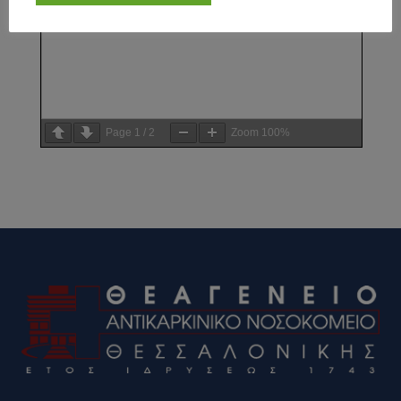
Page
1
/
2
Zoom
100%