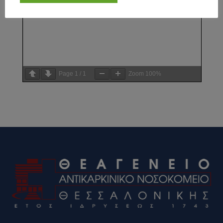
Page
1
/
1
Zoom
100%