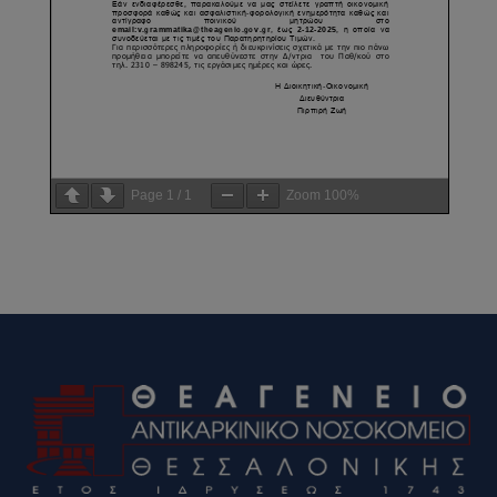
Page
1
/
1
Zoom
100%