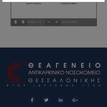
Page
1
/
2
Zoom
100%