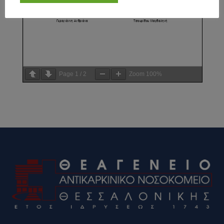
Page
1
/
2
Zoom
100%