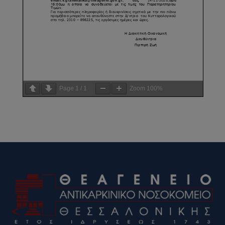
Page
1
/
1
Zoom
100%