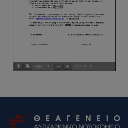
Page
1
/
1
Zoom
100%