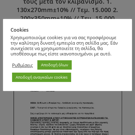
τους μετά τον κλιβανισμό. 1.
130x270mm±10% // Τεμ. 15.000 2.
200x350mm±10% // Τεμ. 15.000
Cookies
Χρησιμοποιούμε cookies για να σας προσφέρουμε
την καλύτερη δυνατή εμπειρία στη σελίδα μας. Εάν
Page
1
/
1
Zoom
100%
συνεχίσετε να χρησιμοποιείτε τη σελίδα, θα
υποθέσουμε πως είστε ικανοποιημένοι με αυτό.
Ρυθμίσεις
Αποδοχή όλων
Αποδοχή αναγκαίων cookies