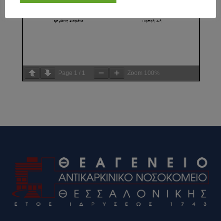
Page
1
/
1
Zoom
100%