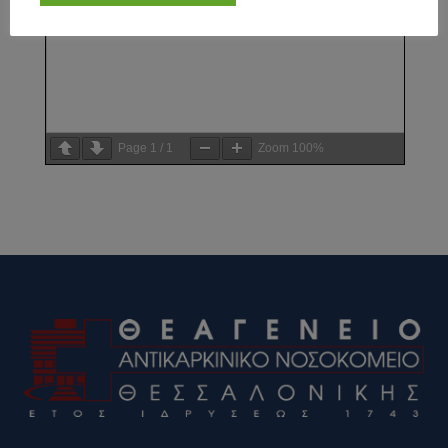
Page
1
/
1
Zoom
100%