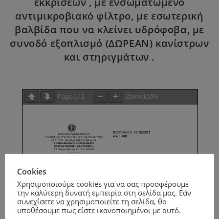
εκκρίσεων , με ενσωματωμένο
αντιμικροβιακό φίλτρο, με εσωτερική
βαλβίδα που να κλείνει υδρόφοβα, με
συνοδό εξοπλισμό (ΔΩΡΕΑΝ) κανίστρων
και στηριγμάτων .
Page
1
/
2
Zoom
100%
Cookies
Χρησιμοποιούμε cookies για να σας προσφέρουμε
την καλύτερη δυνατή εμπειρία στη σελίδα μας. Εάν
συνεχίσετε να χρησιμοποιείτε τη σελίδα, θα
υποθέσουμε πως είστε ικανοποιημένοι με αυτό.