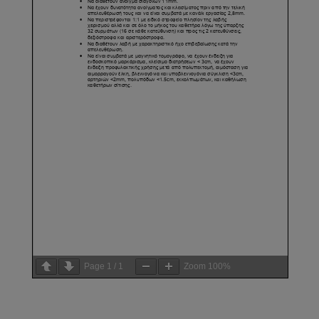
Page
1
/
1
Zoom
100%