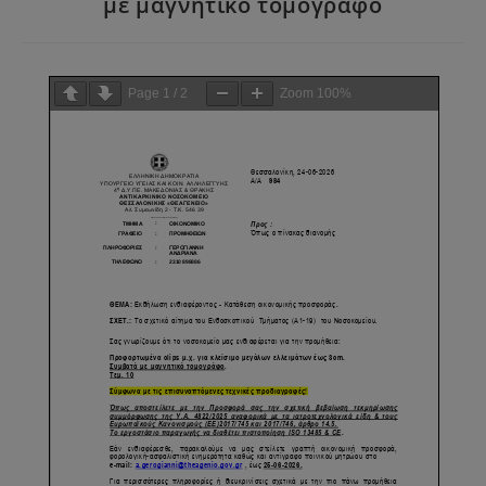
με μαγνητικό τομογράφο
Page
1
/
2
Zoom
100%