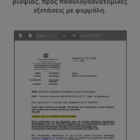
βιοψίας, προς παθολογοανατομικές
εξετάσεις με φορμόλη.
Page
1
/
2
Zoom
100%