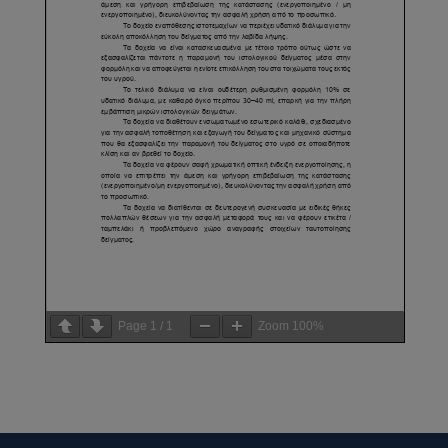
Page
1
/
1
Zoom
100%