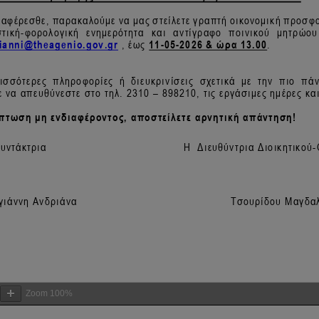
Zoom
100%