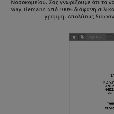
Νοσοκομείου. Σας γνωρίζουμε ότι το ν
way Tiemann από 100% διάφανη σιλικόν
γραμμή. Απολύτως διαφανή
Page
1
/
2