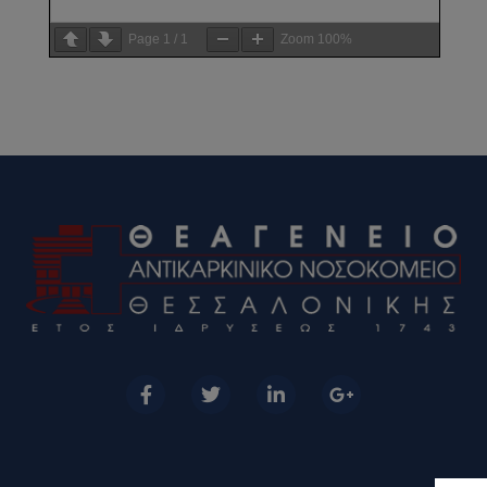
Page
1
/
1
Zoom
100%