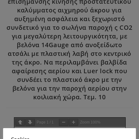
επισήμανσης κίνησης προστατευτικού
καλύμματος αιχμηρού άκρου για
αυξημένη ασφάλεια και ξεχωριστό
συνδετικό για το σωλήνα παροχή ς CO2
για μεγαλύτερη λειτουργικότητα, με
βελόνα 14Gauge από ανοξείδωτο
ατσάλι με πλαστική λαβή στο κεντρικό
της άκρο. Να περιλαμβάνει βαλβίδα
αφαίρεσης αερίου και Luer lock που
συνδέει το πλαστικό άκρο με την
βελόνα για την παροχή αερίου στην
κοιλιακή χώρα. Τεμ. 10
Page
1
/
1
Zoom
100%