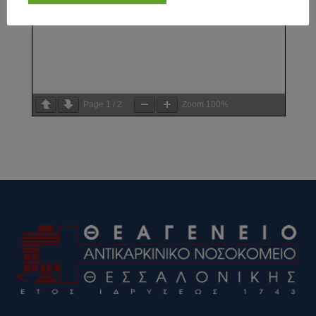
Page
1
/
2
Zoom
100%