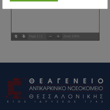
Page
1
/
2
Zoom
100%