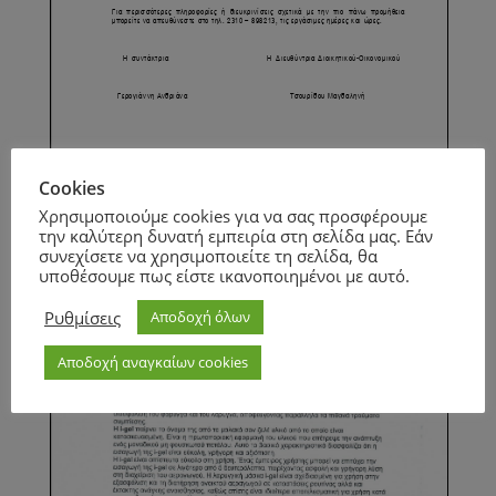
Cookies
Page
1
/
2
Zoom
100%
Χρησιμοποιούμε cookies για να σας προσφέρουμε
την καλύτερη δυνατή εμπειρία στη σελίδα μας. Εάν
συνεχίσετε να χρησιμοποιείτε τη σελίδα, θα
υποθέσουμε πως είστε ικανοποιημένοι με αυτό.
Ρυθμίσεις
Αποδοχή όλων
Page
1
/
1
Zoom
100%
Αποδοχή αναγκαίων cookies