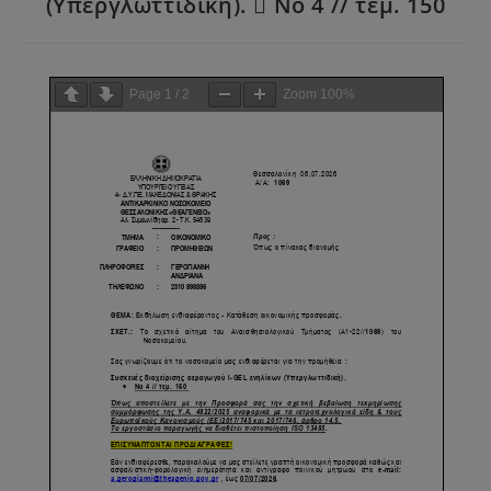
(Υπεργλωττιδική).  Νο 4 // τεμ. 150
Page
1
/
2
Zoom
100%