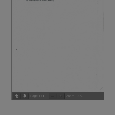
Page
1
/
1
Zoom
100%