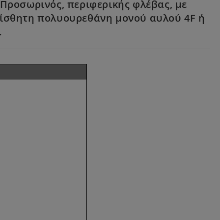
 Προσωρινός, περιφερικής φλέβας, με
αίσθητη πολυουρεθάνη μονού αυλού 4F ή
.