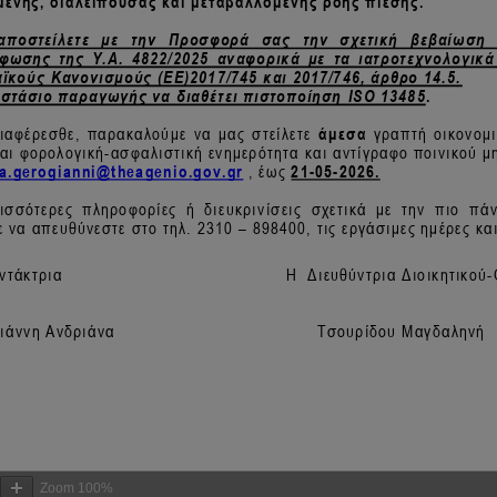
Zoom
100%