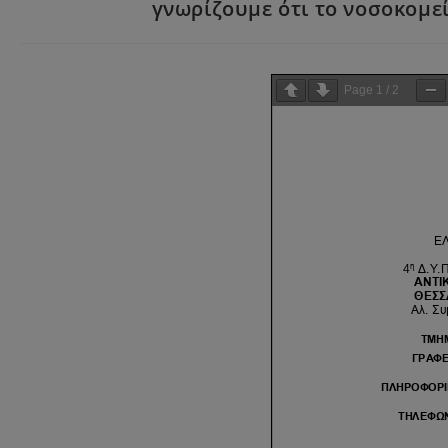
γνωρίζουμε ότι το νοσοκομε
Page
1
/
2